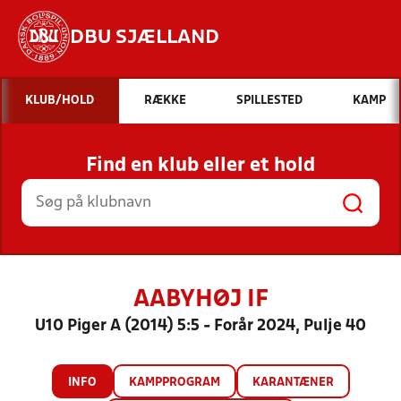
DBU SJÆLLAND
Hvad vil du søge efter?
KLUB/HOLD
RÆKKE
SPILLESTED
KAMP
INDHOLD OG NYHEDER
Find en klub eller et hold
STILLINGER, RESULTATER, KLUBBER OG
HOLD
AABYHØJ IF
U10 Piger A (2014) 5:5 - Forår 2024, Pulje 40
INFO
KAMPPROGRAM
KARANTÆNER