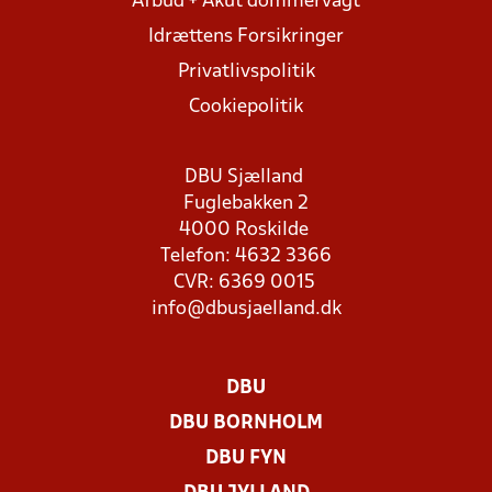
Afbud + Akut dommervagt
Idrættens Forsikringer
Privatlivspolitik
Cookiepolitik
DBU Sjælland
Fuglebakken 2
4000 Roskilde
Telefon: 4632 3366
CVR: 6369 0015
info@dbusjaelland.dk
DBU
DBU BORNHOLM
DBU FYN