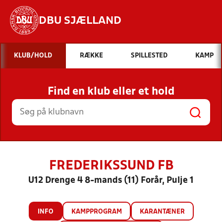
DBU SJÆLLAND
Hvad vil du søge efter?
KLUB/HOLD
RÆKKE
SPILLESTED
KAMP
INDHOLD OG NYHEDER
Find en klub eller et hold
STILLINGER, RESULTATER, KLUBBER OG
HOLD
FREDERIKSSUND FB
U12 Drenge 4 8-mands (11) Forår, Pulje 1
INFO
KAMPPROGRAM
KARANTÆNER