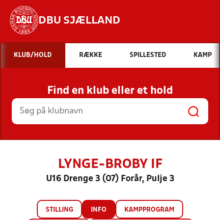
DBU SJÆLLAND
Hvad vil du søge efter?
KLUB/HOLD
RÆKKE
SPILLESTED
KAMP
INDHOLD OG NYHEDER
Find en klub eller et hold
STILLINGER, RESULTATER, KLUBBER OG
HOLD
LYNGE-BROBY IF
U16 Drenge 3 (07) Forår, Pulje 3
STILLING
INFO
KAMPPROGRAM