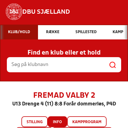
DBU SJÆLLAND
Hvad vil du søge efter?
KLUB/HOLD
RÆKKE
SPILLESTED
KAMP
INDHOLD OG NYHEDER
Find en klub eller et hold
STILLINGER, RESULTATER, KLUBBER OG
HOLD
FREMAD VALBY 2
U13 Drenge 4 (11) 8:8 Forår dommerløs, P4D
STILLING
INFO
KAMPPROGRAM