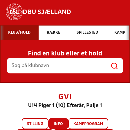
DBU SJÆLLAND
Hvad vil du søge efter?
KLUB/HOLD
RÆKKE
SPILLESTED
KAMP
INDHOLD OG NYHEDER
Find en klub eller et hold
STILLINGER, RESULTATER, KLUBBER OG
HOLD
GVI
U14 Piger 1 (10) Efterår, Pulje 1
STILLING
INFO
KAMPPROGRAM