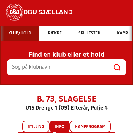
DBU SJÆLLAND
Hvad vil du søge efter?
KLUB/HOLD
RÆKKE
SPILLESTED
KAMP
INDHOLD OG NYHEDER
Find en klub eller et hold
STILLINGER, RESULTATER, KLUBBER OG
HOLD
B. 73, SLAGELSE
U15 Drenge 1 (09) Efterår, Pulje 4
STILLING
INFO
KAMPPROGRAM