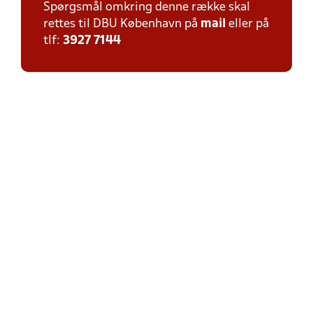
Spørgsmål omkring denne række skal
rettes til DBU København på
mail
eller på
tlf:
3927 7144