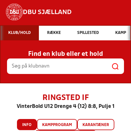
DBU SJÆLLAND
Hvad vil du søge efter?
KLUB/HOLD
RÆKKE
SPILLESTED
KAMP
INDHOLD OG NYHEDER
Find en klub eller et hold
STILLINGER, RESULTATER, KLUBBER OG
HOLD
RINGSTED IF
VinterBold U12 Drenge 4 (12) 8:8, Pulje 1
INFO
KAMPPROGRAM
KARANTÆNER