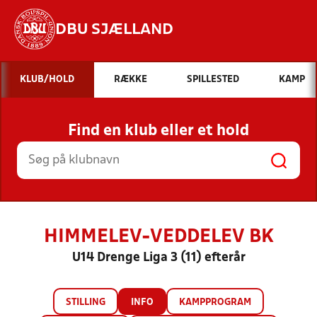
DBU SJÆLLAND
Hvad vil du søge efter?
KLUB/HOLD
RÆKKE
SPILLESTED
KAMP
INDHOLD OG NYHEDER
Find en klub eller et hold
STILLINGER, RESULTATER, KLUBBER OG
HOLD
HIMMELEV-VEDDELEV BK
U14 Drenge Liga 3 (11) efterår
STILLING
INFO
KAMPPROGRAM