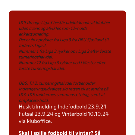
U14 Drenge Liga 3 består udelukkende af klubber
uden licens og afvikles som 12-holds
enkeltturnering.
Der er én oprykker fra Liga 3 fra DBU Sjælland til
forårets Liga 2.
Nummer 1 fra Liga 3 rykker op i Liga 2 efter første
turneringshalvdel.
Nummer 12 fra Liga 3 rykker ned i Mester efter
første turneringshalvdel.
OBS: Til 2. turneringshalvdel forbeholder
indrangeringsudvalget sig retten til at ændre på
U13-U15 rækkernes sammensætning, samt at
omplacere hold.
Husk tilmelding Indefodbold 23.9.24 –
Futsal 23.9.24 og Vinterbold 10.10.24
via kluboffice.
Skal I spille fodbold til vinter? Så