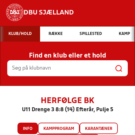
DBU SJÆLLAND
Hvad vil du søge efter?
KLUB/HOLD
RÆKKE
SPILLESTED
KAMP
INDHOLD OG NYHEDER
Find en klub eller et hold
STILLINGER, RESULTATER, KLUBBER OG
HOLD
HERFØLGE BK
U11 Drenge 3 8:8 (14) Efterår, Pulje 5
INFO
KAMPPROGRAM
KARANTÆNER