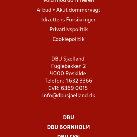
Vold mod dommeren
Afbud + Akut dommervagt
Idrættens Forsikringer
Privatlivspolitik
Cookiepolitik
DBU Sjælland
Fuglebakken 2
4000 Roskilde
Telefon: 4632 3366
CVR: 6369 0015
info@dbusjaelland.dk
DBU
DBU BORNHOLM