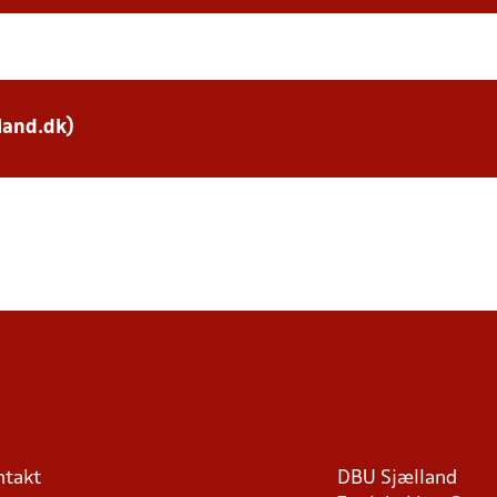
land.dk)
ntakt
DBU Sjælland