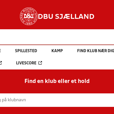
DBU SJÆLLAND
E
SPILLESTED
KAMP
FIND KLUB NÆR DI
LIVESCORE
Find en klub eller et hold