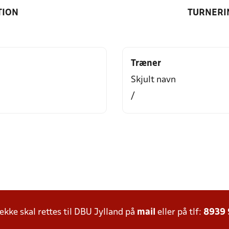
TION
TURNERI
Træner
Skjult navn
/
ke skal rettes til DBU Jylland på
mail
eller på tlf:
8939