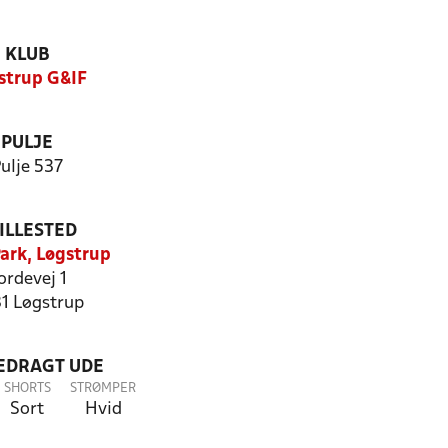
KLUB
strup G&IF
PULJE
ulje 537
ILLESTED
Park, Løgstrup
ordevej 1
1 Løgstrup
LEDRAGT UDE
SHORTS
STRØMPER
Sort
Hvid