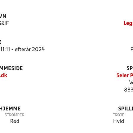
VN
G&IF
Løg
E
11:11 - efterår 2024
P
EMMESIDE
SP
.dk
Seier 
V
883
 HJEMME
SPIL
STRØMPER
TRØJE
Rød
Hvid