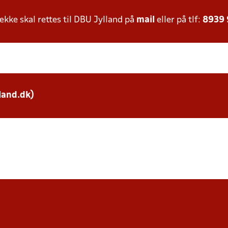
ke skal rettes til DBU Jylland på
mail
eller på tlf:
8939
land.dk)