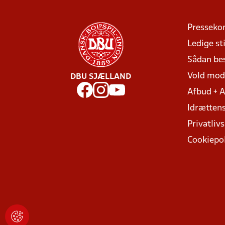
Presseko
Ledige sti
Sådan be
Vold mo
DBU SJÆLLAND
Afbud + 
Idrættens
Privatlivs
Cookiepol