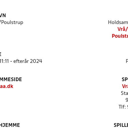
VN
/Poulstrup
Holdsam
Vrå/
Poulst
E
11:11 - efterår 2024
P
EMMESIDE
SP
aa.dk
Vr
Sta
9
Tlf
 HJEMME
SPIL