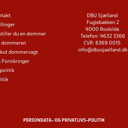
ntakt
DBU Sjælland
Fuglebakken 2
llinger
4000 Roskilde
stiller du en dommer
Telefon: 4632 3366
d dommeren
CVR: 6369 0015
info@dbusjaelland.dk
Akut dommervagt
 Forsikringer
politik
itik
PERSONDATA- OG PRIVATLIVS-POLITIK