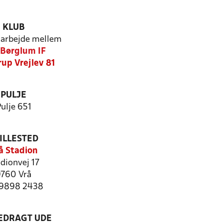
KLUB
arbejde mellem
Børglum IF
rup Vrejlev 81
PULJE
ulje 651
ILLESTED
å Stadion
dionvej 17
760 Vrå
: 9898 2438
LEDRAGT UDE