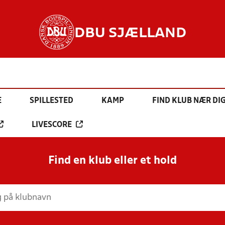
DBU SJÆLLAND
E
SPILLESTED
KAMP
FIND KLUB NÆR DI
LIVESCORE
Find en klub eller et hold