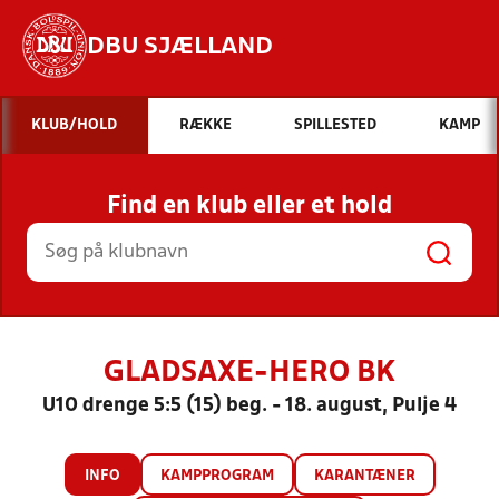
DBU SJÆLLAND
Hvad vil du søge efter?
KLUB/HOLD
RÆKKE
SPILLESTED
KAMP
INDHOLD OG NYHEDER
Find en klub eller et hold
STILLINGER, RESULTATER, KLUBBER OG
HOLD
GLADSAXE-HERO BK
U10 drenge 5:5 (15) beg. - 18. august, Pulje 4
INFO
KAMPPROGRAM
KARANTÆNER