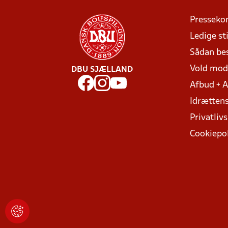
Presseko
Ledige sti
Sådan be
Vold mo
DBU SJÆLLAND
Afbud + 
Idrættens
Privatlivs
Cookiepol