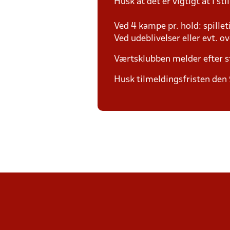
Husk at det er vigtigt at I sti
Ved 4 kampe pr. hold: spille
Ved udeblivelser eller evt. o
Værtsklubben melder efter s
Husk tilmeldingsfristen den 9