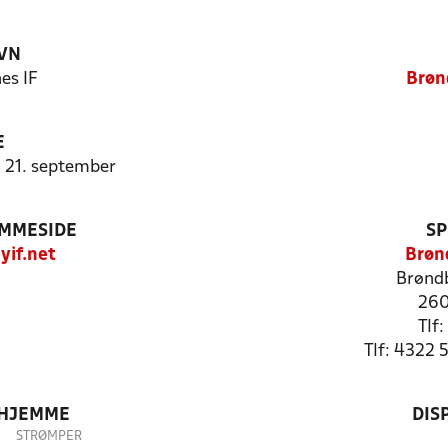
VN
es IF
Brøn
E
- 21. september
EMMESIDE
SP
if.net
Brøn
Brønd
260
Tlf
Tlf: 4322 
 HJEMME
DIS
STRØMPER