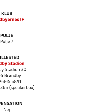
KLUB
dbyernes IF
PULJE
Pulje 7
ILLESTED
dby Stadion
by Stadion 30
5 Brøndby
: 4345 5841
5365 (speakerbox)
PENSATION
Nej