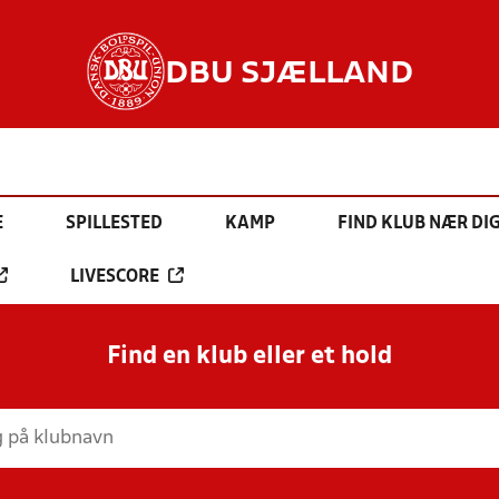
DBU SJÆLLAND
E
SPILLESTED
KAMP
FIND KLUB NÆR DI
LIVESCORE
Find en klub eller et hold