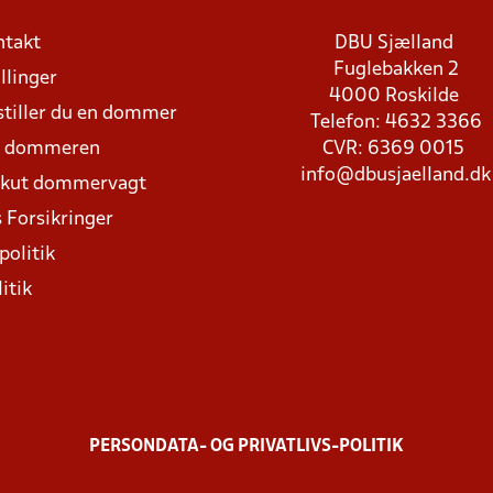
ntakt
DBU Sjælland
Fuglebakken 2
llinger
4000 Roskilde
stiller du en dommer
Telefon: 4632 3366
d dommeren
CVR: 6369 0015
info@dbusjaelland.dk
Akut dommervagt
 Forsikringer
politik
itik
PERSONDATA- OG PRIVATLIVS-POLITIK