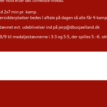
ller hold efter det tilmeldte niveau.
tid 2x7 min pr. kamp.
versidderpladser bedes I aftale på dagen så alle får 4 kamp
tævnet evt. udeblivelser ind på jerp@dbusjaelland.dk
/9 til medaljestævnerne i 3:3 og 5:5, der spilles 5.-6. ok