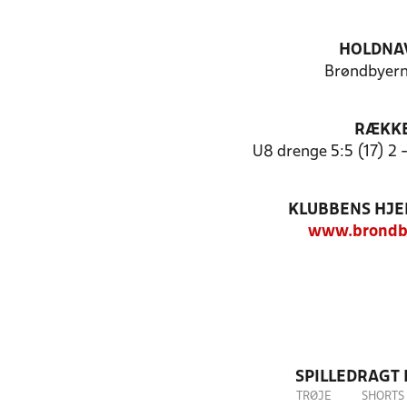
HOLDNA
Brøndbyern
RÆKK
U8 drenge 5:5 (17) 2 
KLUBBENS HJ
www.brondby
SPILLEDRAGT
TRØJE
SHORTS