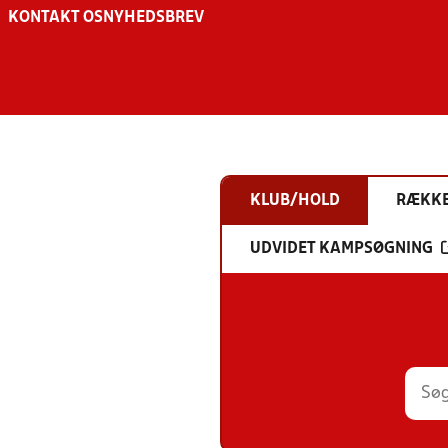
KONTAKT OS
NYHEDSBREV
KLUB/HOLD
RÆKK
UDVIDET KAMPSØGNING