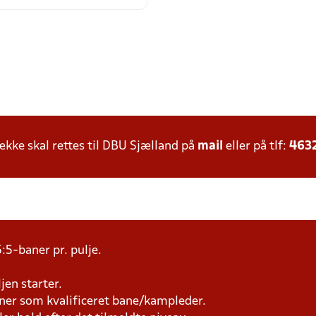
ke skal rettes til DBU Sjælland på
mail
eller på tlf:
463
:5-baner pr. pulje.
jen starter.
æner som kvalificeret bane/kampleder.