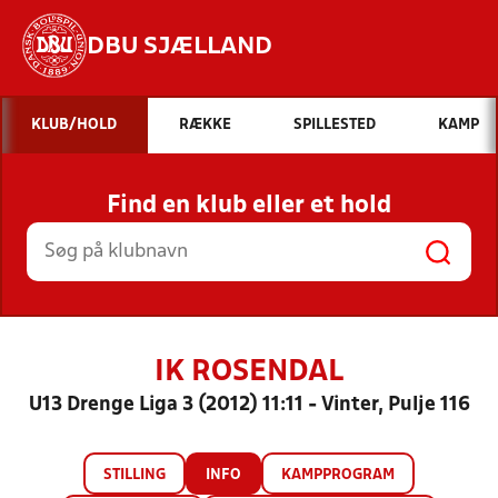
DBU SJÆLLAND
Hvad vil du søge efter?
KLUB/HOLD
RÆKKE
SPILLESTED
KAMP
INDHOLD OG NYHEDER
Find en klub eller et hold
STILLINGER, RESULTATER, KLUBBER OG
HOLD
IK ROSENDAL
U13 Drenge Liga 3 (2012) 11:11 - Vinter, Pulje 116
STILLING
INFO
KAMPPROGRAM