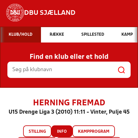
DBU SJÆLLAND
Hvad vil du søge efter?
KLUB/HOLD
RÆKKE
SPILLESTED
KAMP
INDHOLD OG NYHEDER
Find en klub eller et hold
STILLINGER, RESULTATER, KLUBBER OG
HOLD
HERNING FREMAD
U15 Drenge Liga 3 (2010) 11:11 - Vinter, Pulje 45
STILLING
INFO
KAMPPROGRAM