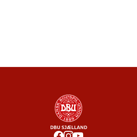
DBU SJÆLLAND