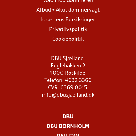
Vold mod dommeren
Afbud + Akut dommervagt
Idrættens Forsikringer
Privatlivspolitik
Cookiepolitik
DBU Sjælland
Fuglebakken 2
4000 Roskilde
Telefon: 4632 3366
CVR: 6369 0015
info@dbusjaelland.dk
DBU
DBU BORNHOLM