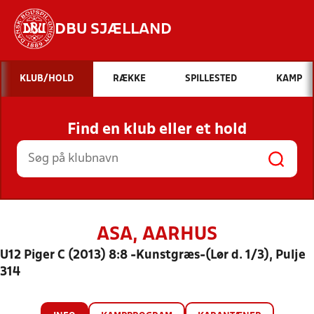
DBU SJÆLLAND
Hvad vil du søge efter?
KLUB/HOLD
RÆKKE
SPILLESTED
KAMP
INDHOLD OG NYHEDER
Find en klub eller et hold
STILLINGER, RESULTATER, KLUBBER OG
HOLD
ASA, AARHUS
U12 Piger C (2013) 8:8 -Kunstgræs-(Lør d. 1/3), Pulje
314