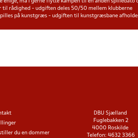
e enige, må i gerne flytte kampen til en anden spilledato
r til rådighed - udgiften deles 50/50 mellem klubberne
 spilles på kunstgræs - udgiften til kunstgræsbane afhol
ntakt
DBU Sjælland
Fuglebakken 2
llinger
4000 Roskilde
stiller du en dommer
Telefon: 4632 3366