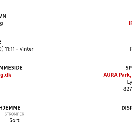
VN
ng
I
E
) 11:11 - Vinter
P
EMMESIDE
SP
g.dk
AURA Park,
Ly
827
 HJEMME
DIS
STRØMPER
Sort