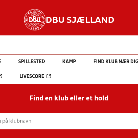
DBU SJÆLLAND
E
SPILLESTED
KAMP
FIND KLUB NÆR DI
LIVESCORE
Find en klub eller et hold