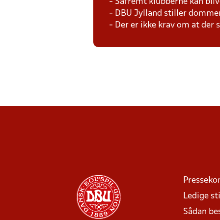
- Såfremt klubberne kan bliv
- DBU Jylland stiller domme
- Der er ikke krav om at der
Presseko
Ledige sti
Sådan be