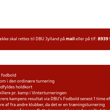
ke skal rettes til DBU Jylland på
mail
eller på tlf:
8939
1 fodbold
som i den ordinære turnering
udfyldes holdkort
pillere pr. kamp i Vinterturneringen
trere kampens resultat via DBU's Fodbold senest 1 time 
lere af fra andre klubber, da det er en træningsturnering