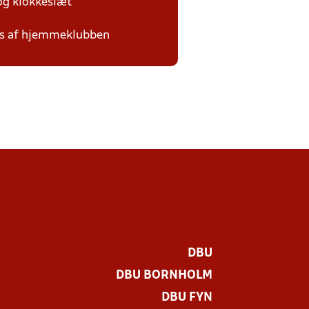
 og klokkeslæt
des af hjemmeklubben
DBU
DBU BORNHOLM
DBU FYN