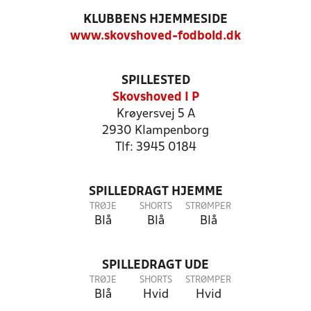
KLUBBENS HJEMMESIDE
www.skovshoved-fodbold.dk
SPILLESTED
Skovshoved I P
Krøyersvej 5 A
2930 Klampenborg
Tlf: 3945 0184
SPILLEDRAGT HJEMME
TRØJE
SHORTS
STRØMPER
Blå
Blå
Blå
SPILLEDRAGT UDE
TRØJE
SHORTS
STRØMPER
Blå
Hvid
Hvid