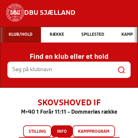
DBU SJÆLLAND
Hvad vil du søge efter?
KLUB/HOLD
RÆKKE
SPILLESTED
KAMP
INDHOLD OG NYHEDER
Find en klub eller et hold
STILLINGER, RESULTATER, KLUBBER OG
HOLD
SKOVSHOVED IF
M+40 1 Forår 11:11 - Dommerløs række
STILLING
INFO
KAMPPROGRAM