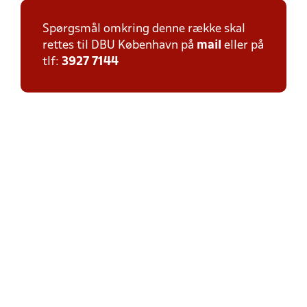
Spørgsmål omkring denne række skal
rettes til DBU København på
mail
eller på
tlf:
3927 7144