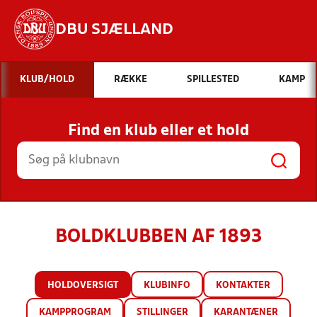
DBU SJÆLLAND
Hvad vil du søge efter?
KLUB/HOLD
RÆKKE
SPILLESTED
KAMP
INDHOLD OG NYHEDER
Find en klub eller et hold
STILLINGER, RESULTATER, KLUBBER OG
HOLD
BOLDKLUBBEN AF 1893
HOLDOVERSIGT
KLUBINFO
KONTAKTER
KAMPPROGRAM
STILLINGER
KARANTÆNER