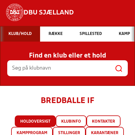
DBU SJÆLLAND
Hvad vil du søge efter?
KLUB/HOLD
RÆKKE
SPILLESTED
KAMP
INDHOLD OG NYHEDER
Find en klub eller et hold
STILLINGER, RESULTATER, KLUBBER OG
HOLD
BREDBALLE IF
HOLDOVERSIGT
KLUBINFO
KONTAKTER
KAMPPROGRAM
STILLINGER
KARANTÆNER