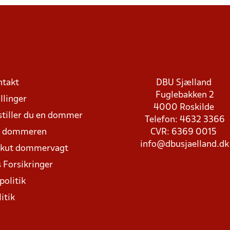
ntakt
DBU Sjælland
Fuglebakken 2
llinger
4000 Roskilde
stiller du en dommer
Telefon: 4632 3366
d dommeren
CVR: 6369 0015
info@dbusjaelland.dk
Akut dommervagt
 Forsikringer
politik
itik