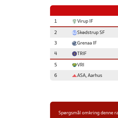
1
Virup IF
2
Skødstrup SF
3
Grenaa IF
4
TRIF
5
VRI
6
ASA, Aarhus
Spørgsmål omkring denne ræk