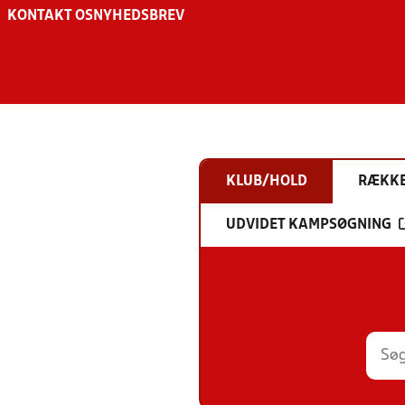
KONTAKT OS
NYHEDSBREV
KLUB/HOLD
RÆKK
UDVIDET KAMPSØGNING