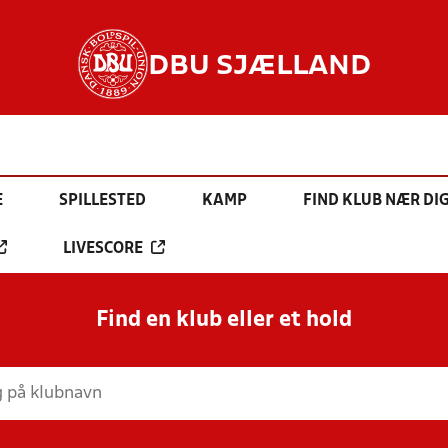
DBU SJÆLLAND
E
SPILLESTED
KAMP
FIND KLUB NÆR DI
LIVESCORE
Find en klub eller et hold