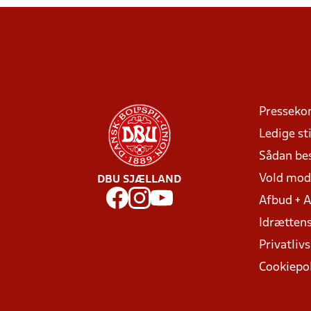
Presseko
Ledige sti
Sådan be
Vold mo
DBU SJÆLLAND
Afbud + 
Idrættens
Privatlivs
Cookiepol