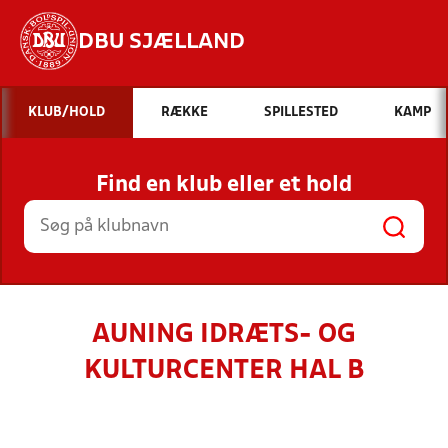
DBU SJÆLLAND
Hvad vil du søge efter?
KLUB/HOLD
RÆKKE
SPILLESTED
KAMP
INDHOLD OG NYHEDER
Find en klub eller et hold
STILLINGER, RESULTATER, KLUBBER OG
HOLD
AUNING IDRÆTS- OG
KULTURCENTER HAL B