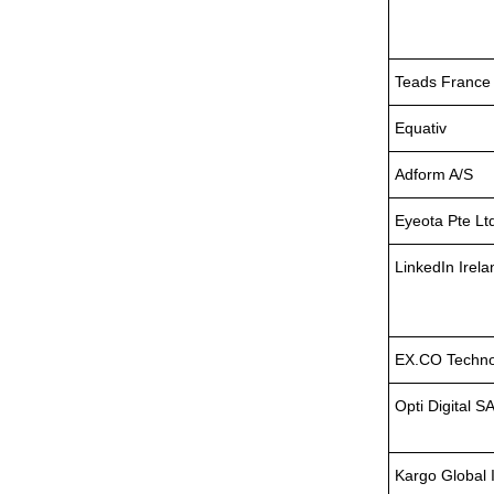
Teads France
Equativ
Adform A/S
Eyeota Pte Lt
LinkedIn Irel
EX.CO Techno
Opti Digital S
Kargo Global 