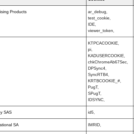
ising Products
ar_debug,
test_cookie,
IDE,
viewer_token,
KTPCACOOKIE,
pi,
KADUSERCOOKIE,
chkChromeAb67Sec,
DPSync4,
SyncRTB4,
KRTBCOOKIE_#,
PugT,
SPugT,
IDSYNC,
gy SAS
id5,
ational SA
IMRID,