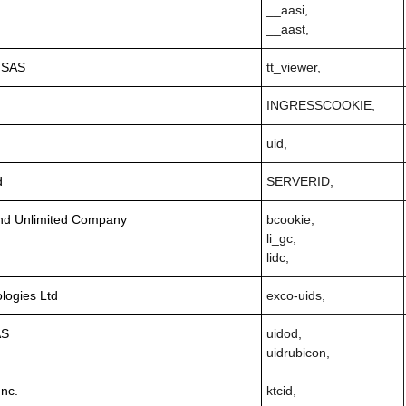
__aasi,
__aast,
 SAS
tt_viewer,
INGRESSCOOKIE,
uid,
d
SERVERID,
and Unlimited Company
bcookie,
li_gc,
lidc,
logies Ltd
exco-uids,
AS
uidod,
uidrubicon,
Inc.
ktcid,