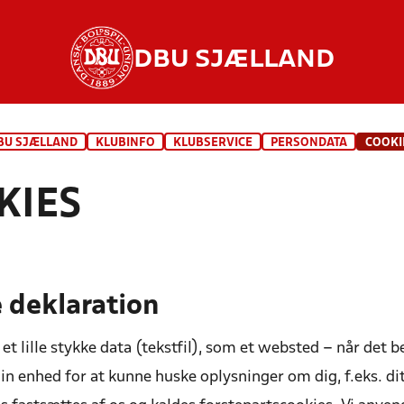
DBU SJÆLLAND
BU SJÆLLAND
KLUBINFO
KLUBSERVICE
PERSONDATA
COOKI
KIES
 deklaration
 et lille stykke data (tekstfil), som et websted – når det
 enhed for at kunne huske oplysninger om dig, f.eks. dit