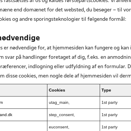
s fastsættes af os og kaldes førstepartscookies. Vi anven
mæne end domænet for det websted, du besøger – til vor
okies og andre sporingsteknologier til følgende formål:
nødvendige
s er nødvendige for, at hjemmesiden kan fungere og kan i
om svar på handlinger foretaget af dig, f.eks. en anmodning
ræferencer, indlogning eller udfyldning af en formular. Du 
om disse cookies, men nogle dele af hjemmesiden vil derm
Cookies
Type
om
utag_main,
1st party
land.dk
step_consent,
1st party
euconsent,
1st party