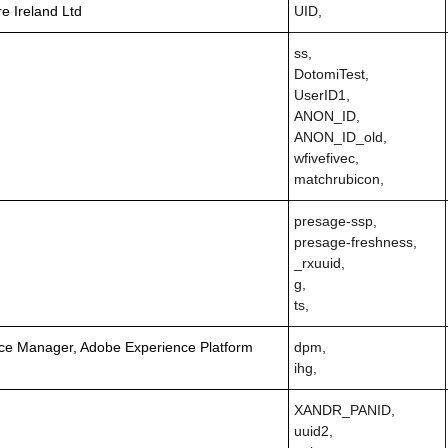
e Ireland Ltd
UID,
ss,
DotomiTest,
UserID1,
ANON_ID,
ANON_ID_old,
wfivefivec,
matchrubicon,
presage-ssp,
presage-freshness,
_rxuuid,
g,
ts,
ce Manager, Adobe Experience Platform
dpm,
ihg,
XANDR_PANID,
uuid2,