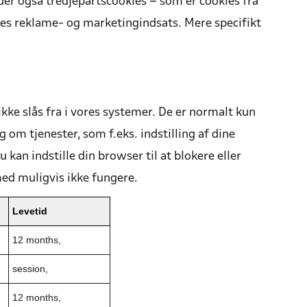
der også tredjepartscookies – som er cookies fra
es reklame- og marketingindsats. Mere specifikt
kke slås fra i vores systemer. De er normalt kun
 om tjenester, som f.eks. indstilling af dine
kan indstille din browser til at blokere eller
ed muligvis ikke fungere.
Levetid
12 months,
session,
12 months,