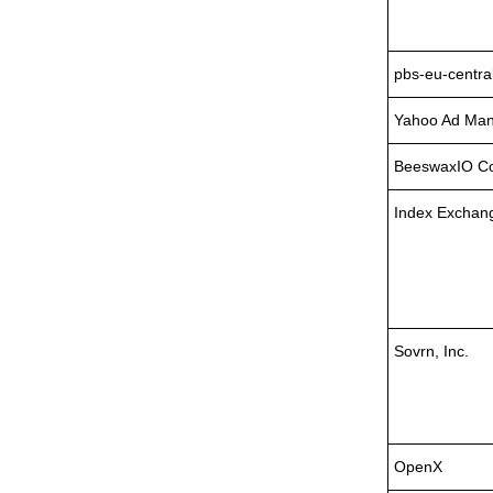
pbs-eu-central
Yahoo Ad Man
BeeswaxIO Co
Index Exchang
Sovrn, Inc.
OpenX