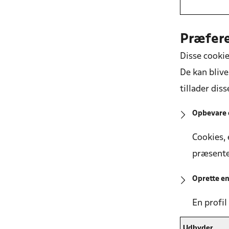
Præfer
Disse cookie
De kan blive 
tillader dis
Opbevare o
Cookies, 
præsente
Oprette en
En profil
Udbyder