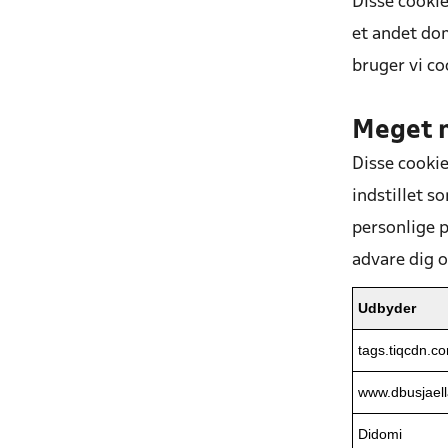
Disse cookie
et andet do
bruger vi co
Meget 
Disse cookie
indstillet s
personlige p
advare dig 
Udbyder
tags.tiqcdn.c
www.dbusjael
Didomi