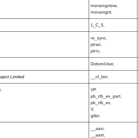
msnamgntnw,
msnamgnt,
1_C_5,
re_sync,
ptran,
ptrrc,
DotomiUser,
ject Limited
__cf_bm,
c.
VP,
pb_rtb_ev_part,
pb_rtb_ev,
V,
gdpr,
__aavi,
__aavt,