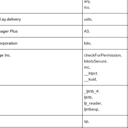
anj,
icu,
.ay.delivery
uids,
ager Plus
A3,
rporation
bito,
e Inc.
checkForPermission,
bitoIsSecure,
mc,
__ktpct,
__kuid,
_ljtrtb_#,
ljtrtb,
ljt_reader,
ljtrtbexp,
sp,