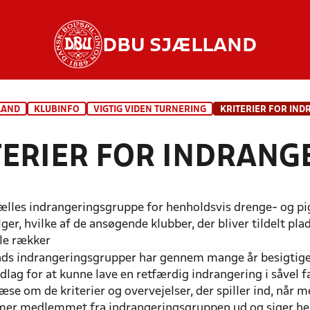
DBU SJÆLLAND
LAND
KLUBINFO
VIGTIG VIDEN TURNERING
KRITERIER FOR IN
TERIER FOR INDRANG
ælles indrangeringsgruppe for henholdsvis drenge- og pige
lger, hvilke af de ansøgende klubber, der bliver tildelt 
ale rækker
ds indrangeringsgrupper har gennem mange år besigtiget
lag for at kunne lave en retfærdig indrangering i såvel 
æse om de kriterier og overvejelser, der spiller ind, nå
er medlemmet fra indrangeringsgruppen ud og siger hej 