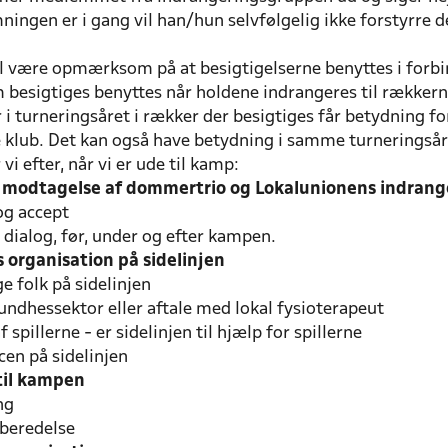
ingen er i gang vil han/hun selvfølgelig ikke forstyrre 
l være opmærksom på at besigtigelserne benyttes i forb
besigtiges benyttes når holdene indrangeres til rækkern
r i turneringsåret i rækker der besigtiges får betydning
lub. Det kan også have betydning i samme turneringsår, h
vi efter, når vi er ude til kamp:
s modtagelse af dommertrio og Lokalunionens indra
og accept
dialog, før, under og efter kampen.
s organisation på sidelinjen
 folk på sidelinjen
undhessektor eller aftale med lokal fysioterapeut
 spillerne - er sidelinjen til hjælp for spillerne
en på sidelinjen
 til kampen
ng
rberedelse