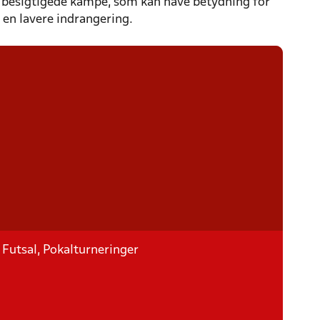
 besigtigede kampe, som kan have betydning for
 en lavere indrangering.
 Futsal, Pokalturneringer