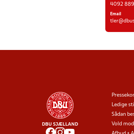
4092 8892
Email
tler@dbus
Presseko
Ledige sti
Sådan be
Vold mo
DBU SJÆLLAND
Afbud + 