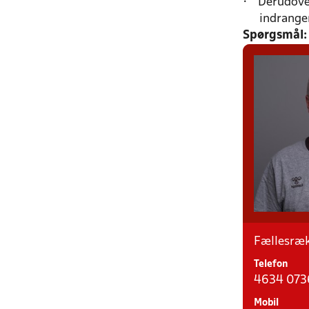
•
Derudove
indrange
Spørgsmål:
Fællesræk
Telefon
4634 073
Mobil