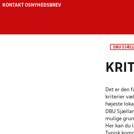
KONTAKT OS
NYHEDSBREV
DBU SJÆL
KRI
Det er den f
kriterier væ
højeste lok
DBU Sjællan
mulige grund
Her kan du l
Typisk komm