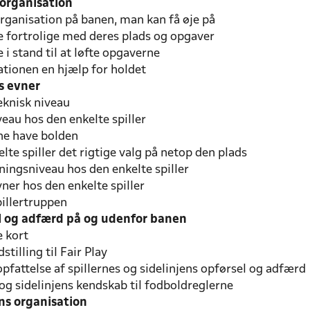
 organisation
organisation på banen, man kan få øje på
ne fortrolige med deres plads og opgaver
e i stand til at løfte opgaverne
ationen en hjælp for holdet
es evner
eknisk niveau
veau hos den enkelte spiller
rne have bolden
elte spiller det rigtige valg på netop den plads
ningsniveau hos den enkelte spiller
vner hos den enkelte spiller
pillertruppen
l og adfærd på og udenfor banen
e kort
stilling til Fair Play
opfattelse af spillernes og sidelinjens opførsel og adfærd
 og sidelinjens kendskab til fodboldreglerne
ns organisation