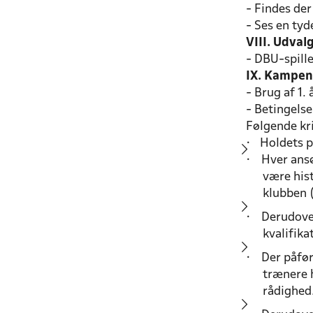
- Findes der
- Ses en tyde
VIII. Udvalg
- DBU-spill
IX. Kampen
- Brug af 1. 
- Betingelse
Følgende kri
•
Holdets p
•
Hver ansø
være hist
klubben 
•
Derudove
kvalifika
•
Der påfør
trænere h
rådighed