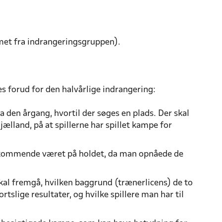
mmet fra indrangeringsgruppen).
es forud for den halvårlige indrangering:
a den årgang, hvortil der søges en plads. Der skal
ælland, på at spillerne har spillet kampe for
edkommende været på holdet, da man opnåede de
kal fremgå, hvilken baggrund (trænerlicens) de to
slige resultater, og hvilke spillere man har til