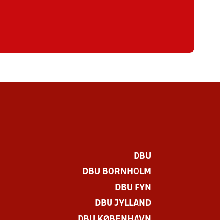
DBU
DBU BORNHOLM
DBU FYN
DBU JYLLAND
DBU KØBENHAVN