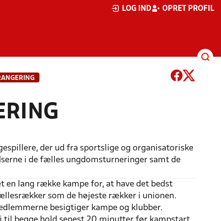
LOG IND
OPRET PROFIL
DRANGERING
ERING
spillere, der ud fra sportslige og organisatoriske
pladserne i de fælles ungdomsturneringer samt de
 en lang række kampe for, at have det bedst
fællesrækker som de højeste rækker i unionen.
r medlemmerne besigtiger kampe og klubber.
til begge hold senest 20 minutter før kampstart.