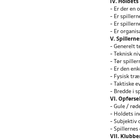
IV. Holdets
- Er der en 
- Er spiller
- Er spillern
- Er organis
V. Spillern
- Generelt t
- Teknisk ni
- Tør spille
- Er den enk
- Fysisk træ
- Taktiske e
- Bredde i s
VI. Opførse
- Gule / rød
- Holdets ind
- Subjektiv 
- Spillernes
VII. Klubbe