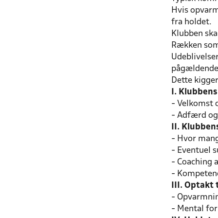
Hvis opvarmn
fra holdet.
Klubben ska
Rækken som 
Udeblivelse
pågældende k
Dette kigger 
I. Klubben
- Velkomst 
- Adfærd og 
II. Klubben
- Hvor mange
- Eventuel s
- Coaching af
- Kompetenc
III. Optakt
- Opvarmni
- Mental fo