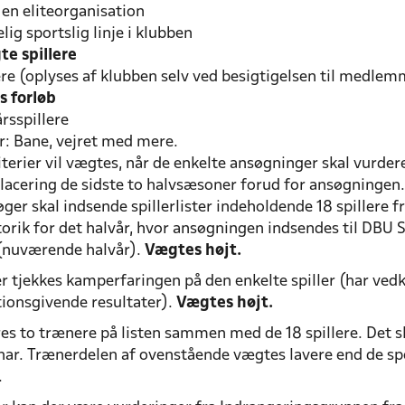
 en eliteorganisation
lig sportslig linje i klubben
te spillere
ere (oplyses af klubben selv ved besigtigelsen til medle
s forløb
årsspillere
r: Bane, vejret med mere.
terier vil vægtes, når de enkelte ansøgninger skal vurder
lacering de sidste to halvsæsoner forud for ansøgningen.
ger skal indsende spillerlister indeholdende 18 spillere fr
orik for det halvår, hvor ansøgningen indsendes til DBU Sj
(nuværende halvår).
Vægtes højt.
r tjekkes kamperfaringen på den enkelte spiller (har v
tionsgivende resultater).
Vægtes højt.
es to trænere på listen sammen med de 18 spillere. Det s
ar. Trænerdelen af ovenstående vægtes lavere end de sport
.