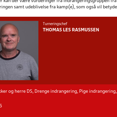
r kan der være vurderinger fra Indrangeringsgruppen fra
ringen samt udeblivelse fra kamp(e), som også vil betyde
Turneringschef
THOMAS LES RASMUSSEN
ker og herre DS, Drenge indrangering, Pige indrangering,
6