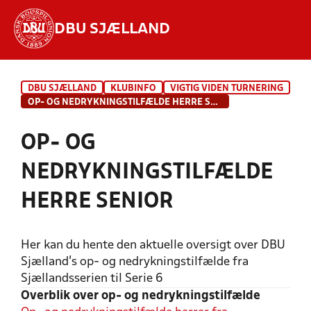
DBU SJÆLLAND
Hvad vil du søge efter?
DBU SJÆLLAND
KLUBINFO
VIGTIG VIDEN TURNERING
INDHOLD OG NYHEDER
OP- OG NEDRYKNINGSTILFÆLDE HERRE SENIOR
STILLINGER, RESULTATER, KLUBBER OG
OP- OG
HOLD
NEDRYKNINGSTILFÆLDE
HERRE SENIOR
Her kan du hente den aktuelle oversigt over DBU
Sjælland's op- og nedrykningstilfælde fra
Sjællandsserien til Serie 6
Overblik over op- og nedrykningstilfælde