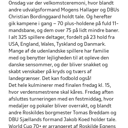
Onsdag var der velkomstceremoni, hvor blandt
andre udvalgsformand Mogens Hallager og DBUs
Christian Bordinggaard holdt tale. Og herefter
gik kampene i gang – 70 plus-holdene på fuld 11-
mandsbane, og dem over 75 på lidt mindre baner.
I alt 325 spillere deltager, fordelt på 23 hold fra
USA, England, Wales, Tyskland og Danmark.
Mange af de udenlandske spillere har familie
med og benytter lejligheden til at opleve den
danske sensommer, og der bliver snakket og
skabt venskaber på kryds og tværs af
landegrænser. Det kan fodbold også!
Det hele kulminerer med finalen fredag kl. 15,
hvor verdensmestrene skal kåres. Fredag aften
afsluttes turneringen med en festmiddag, hvor
medaljer og pokaler bliver overrakt, og blandt
andre Roskildes borgmester Tomas Breddam og
DBU Sjællands formand Jakob Koed holder tale.
World Cup 70+ er arrangeret af Roskilde Egnens