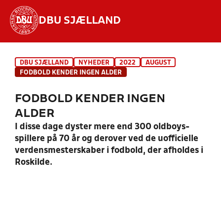
DBU SJÆLLAND
Hvad vil du søge efter?
DBU SJÆLLAND
NYHEDER
2022
AUGUST
INDHOLD OG NYHEDER
FODBOLD KENDER INGEN ALDER
STILLINGER, RESULTATER, KLUBBER OG
FODBOLD KENDER INGEN
HOLD
ALDER
I disse dage dyster mere end 300 oldboys-
spillere på 70 år og derover ved de uofficielle
verdensmesterskaber i fodbold, der afholdes i
Roskilde.