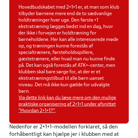
Hovedbudskabet med 2+1+1 er, at man som klub
tilbyder børnene mere end de to sædvanlige
holdtræninger hver uge. Den første +1
ekstratræning lægges bedst ind en dag, hvor
der ikke i forvejen er holdtræning for
børneholdene. Her kan alle interesserede møde
op, og træningen kunne forestås af
specialtrænere, førsteholdsspillere,
gæstetrænere, eller hvad man nu kunne finde
på. Det kan også forestås af ATK+-center, men
klubben skal bare sørge for, at der er et
ekstratræningstilbud til alle børn uanset
niveau. Det må ikke kun gælde for udvalgte
børn.
Via dette link kan du læse mere om den mulige
praktiske organisering af 2+1+1 under afsnittet
”Hvordan 2+1+1?”.
Nedenfor er 2+1+1-modellen forklaret, så den
forhåbentligt kan hjælpe jer i klubben med at