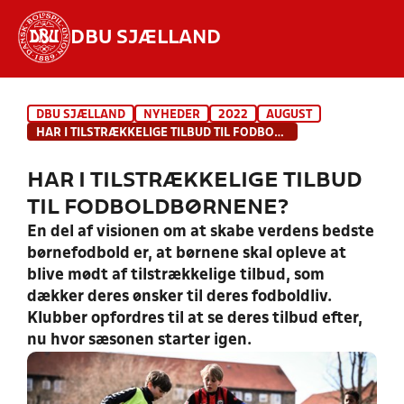
DBU SJÆLLAND
Hvad vil du søge efter?
DBU SJÆLLAND
NYHEDER
2022
AUGUST
INDHOLD OG NYHEDER
HAR I TILSTRÆKKELIGE TILBUD TIL FODBOLDBØRNENE?
STILLINGER, RESULTATER, KLUBBER OG
HAR I TILSTRÆKKELIGE TILBUD
HOLD
TIL FODBOLDBØRNENE?
En del af visionen om at skabe verdens bedste
børnefodbold er, at børnene skal opleve at
blive mødt af tilstrækkelige tilbud, som
dækker deres ønsker til deres fodboldliv.
Klubber opfordres til at se deres tilbud efter,
nu hvor sæsonen starter igen.