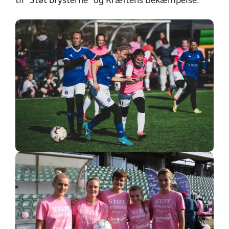
til "Støt brysterne" og Kræftens Bekæmpelse.