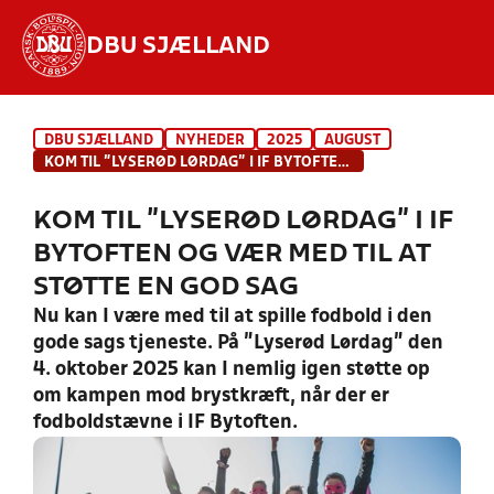
DBU SJÆLLAND
Hvad vil du søge efter?
DBU SJÆLLAND
NYHEDER
2025
AUGUST
INDHOLD OG NYHEDER
KOM TIL ”LYSERØD LØRDAG” I IF BYTOFTEN OG VÆR MED TIL AT STØTTE EN GOD SAG
STILLINGER, RESULTATER, KLUBBER OG
KOM TIL ”LYSERØD LØRDAG” I IF
HOLD
BYTOFTEN OG VÆR MED TIL AT
STØTTE EN GOD SAG
Nu kan I være med til at spille fodbold i den
gode sags tjeneste. På ”Lyserød Lørdag” den
4. oktober 2025 kan I nemlig igen støtte op
om kampen mod brystkræft, når der er
fodboldstævne i IF Bytoften.