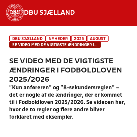
DBU SJÆLLAND
Hvad vil du søge efter?
DBU SJÆLLAND
NYHEDER
2025
AUGUST
INDHOLD OG NYHEDER
SE VIDEO MED DE VIGTIGSTE ÆNDRINGER I FODBOLDLOVEN 2025/2026
STILLINGER, RESULTATER, KLUBBER OG
SE VIDEO MED DE VIGTIGSTE
HOLD
ÆNDRINGER I FODBOLDLOVEN
2025/2026
"Kun anføreren" og "8-sekundersreglen" –
det er nogle af de ændringer, der er kommet
til i Fodboldloven 2025/2026. Se videoen her,
hvor de to regler og flere andre bliver
forklaret med eksempler.