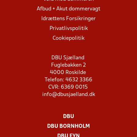
Afbud + Akut dommervagt
Idrættens Forsikringer
Privatlivspolitik
Cookiepolitik
DBU Sjælland
Fuglebakken 2
4000 Roskilde
Telefon: 4632 3366
CVR: 6369 0015
info@dbusjaelland.dk
DBU
DBU BORNHOLM
DBU FYN