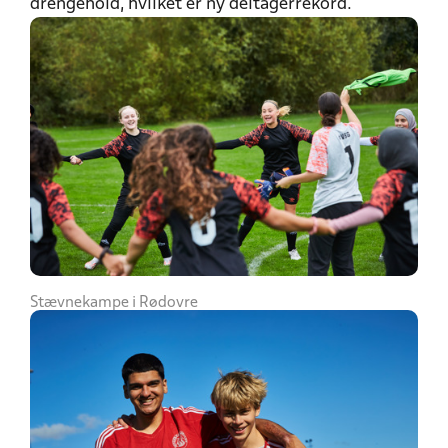
drengehold, hvilket er ny deltagerrekord.
Stævnekampe i Rødovre