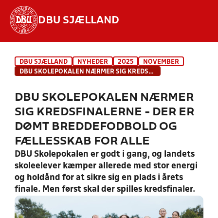
DBU SJÆLLAND
Hvad vil du søge efter?
DBU SJÆLLAND
NYHEDER
2025
NOVEMBER
INDHOLD OG NYHEDER
DBU SKOLEPOKALEN NÆRMER SIG KREDSFINALERNE - DER ER DØMT BREDDEFODBOLD OG FÆLLESSKAB FOR ALLE
STILLINGER, RESULTATER, KLUBBER OG
DBU SKOLEPOKALEN NÆRMER
HOLD
SIG KREDSFINALERNE - DER ER
DØMT BREDDEFODBOLD OG
FÆLLESSKAB FOR ALLE
DBU Skolepokalen er godt i gang, og landets
skoleelever kæmper allerede med stor energi
og holdånd for at sikre sig en plads i årets
finale. Men først skal der spilles kredsfinaler.