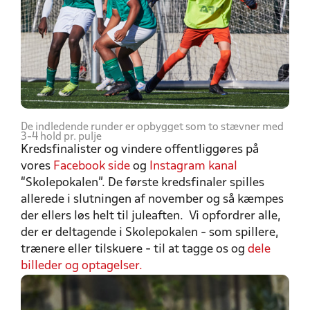
De indledende runder er opbygget som to stævner med
3-4 hold pr. pulje
Kredsfinalister og vindere offentliggøres på
vores
Facebook side
og
Instagram kanal
“Skolepokalen”. De første kredsfinaler spilles
allerede i slutningen af november og så kæmpes
der ellers løs helt til juleaften. Vi opfordrer alle,
der er deltagende i Skolepokalen - som spillere,
trænere eller tilskuere - til at tagge os og
dele
billeder og optagelser.