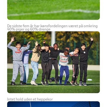
De sidste fem år har kønsfordelingen været på omkring
40% piger og 60% drenge
Intet hold uden et heppekor