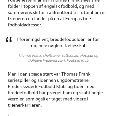
I de seneste ni år har Thomas Frank slået sine
folder i toppen af engelsk fodbold, og med
sommerens skifte fra Brentford til Tottenham er
træneren nu landet på en af Europas fine
fodboldadresser.
I foreningslivet, breddefodbolden, er for
mig hele nøglen: fællesskab
Thomas Frank, cheftræner Tottenham Hotspur og
tidligere Frederiksværk Fodbold Klub
Men i den spæde start var Thomas Frank
seriespiller og sidenhen ungdomstræner i
Frederiksværk Fodbold Klub, og tiden med
breddefodbold har præget ham og skabt nogle
værdier, som også er taget med videre i
trænerkarrieren.