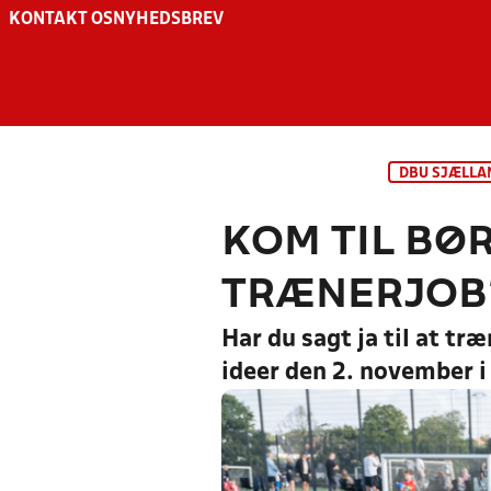
KONTAKT OS
NYHEDSBREV
DBU SJÆLLA
KOM TIL BØ
TRÆNERJOB
Har du sagt ja til at t
ideer den 2. november i