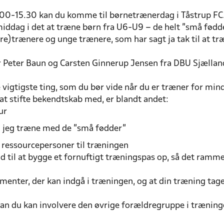
.00-15.30 kan du komme til børnetrænerdag i Tåstrup FC
middag i det at træne børn fra U6-U9 – de helt ”små fødd
re)trænere og unge trænere, som har sagt ja tak til at tr
r Peter Baun og Carsten Ginnerup Jensen fra DBU Sjællan
vigtigste ting, som du bør vide når du er træner for min
t stifte bekendtskab med, er blandt andet:
ur
 jeg træne med de ”små fødder”
 ressourcepersoner til træningen
d til at bygge et fornuftigt træningspas op, så det rammer 
ementer, der kan indgå i træningen, og at din træning ta
rdan du kan involvere den øvrige forældregruppe i træning