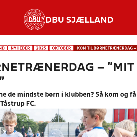
DBU SJÆLLAND
ND
NYHEDER
2025
OKTOBER
RNETRÆNERDAG – ”MIT
”
ræne de mindste børn i klubben? Så kom og f
 Tåstrup FC.