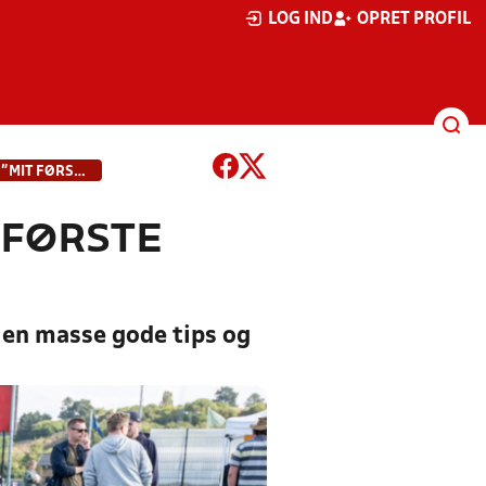
LOG IND
OPRET PROFIL
KOM TIL BØRNETRÆNERDAG – ”MIT FØRSTE TRÆNERJOB”
 FØRSTE
å en masse gode tips og