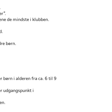
.
er”.
æne de mindste i klubben.
d.
dre børn.
børn i alderen fra ca. 6 til 9
ger udgangspunkt i
en.