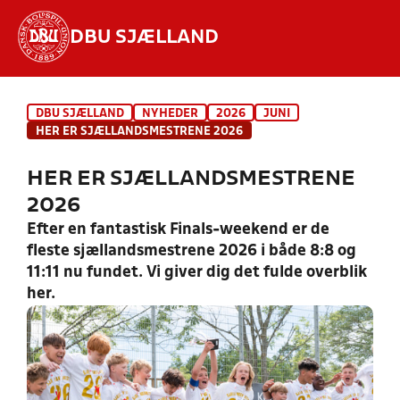
DBU SJÆLLAND
Hvad vil du søge efter?
DBU SJÆLLAND
NYHEDER
2026
JUNI
INDHOLD OG NYHEDER
HER ER SJÆLLANDSMESTRENE 2026
STILLINGER, RESULTATER, KLUBBER OG
HER ER SJÆLLANDSMESTRENE
HOLD
2026
Efter en fantastisk Finals-weekend er de
fleste sjællandsmestrene 2026 i både 8:8 og
11:11 nu fundet. Vi giver dig det fulde overblik
her.