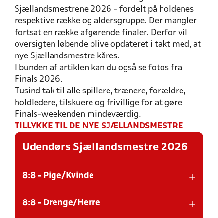
Sjællandsmestrene 2026 - fordelt på holdenes
respektive række og aldersgruppe. Der mangler
fortsat en række afgørende finaler. Derfor vil
oversigten løbende blive opdateret i takt med, at
nye Sjællandsmestre kåres.
I bunden af artiklen kan du også se fotos fra
Finals 2026.
Tusind tak til alle spillere, trænere, forældre,
holdledere, tilskuere og frivillige for at gøre
Finals-weekenden mindeværdig.
TILLYKKE TIL DE NYE SJÆLLANDSMESTRE
Udendørs Sjællandsmestre 2026
+
8:8 - Pige/Kvinde
+
8:8 - Drenge/Herre
RÆKKE
VINDER
SØLV
BRONZE