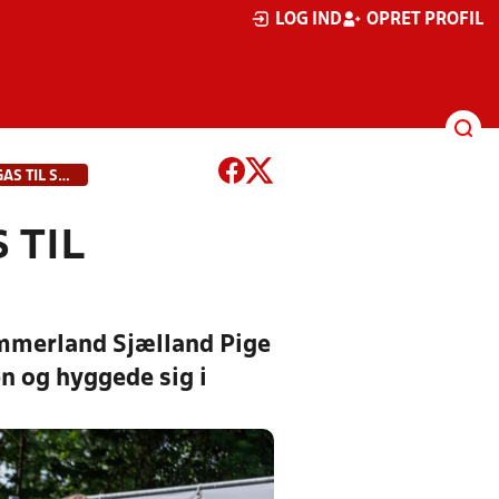
LOG IND
OPRET PROFIL
REKORDMANGE PIGER GAV DEN GAS TIL SOMMERLAND SJÆLLAND PIGE CUP
 TIL
ommerland Sjælland Pige
n og hyggede sig i