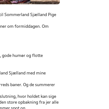
 til Sommerland Sjælland Pige
baner om formiddagen. Om
d, gode humør og flotte
erland Sjælland med mine
erreds baner. Og de summerer
utning, hvor holdet kan sige
den store opbakning fra jer alle
mmer spot on.