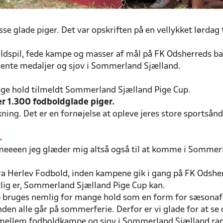
se glade piger. Det var opskriften på en vellykket lørdag
oldspil, fede kampe og masser af mål på FK Odsherreds 
jente medaljer og sjov i Sommerland Sjælland.
nge hold tilmeldt Sommerland Sjælland Pige Cup.
r 1.300 fodboldglade piger.
kning. Det er en fornøjelse at opleve jeres store sportsån
…
d, meeeen jeg glæder mig altså også til at komme i Somm
fra Herlev Fodbold, inden kampene gik i gang på FK Odsh
tlig er, Sommerland Sjælland Pige Cup kan.
bruges nemlig for mange hold som en form for sæsonafsl
den alle går på sommerferie. Derfor er vi glade for at se 
 mellem fodboldkampe og sjov i Sommerland Sjælland ra