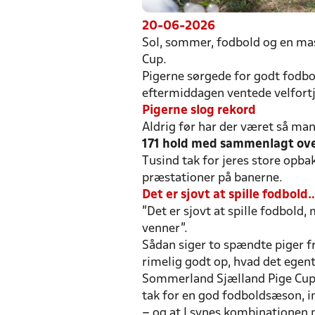
20-06-2026
Sol, sommer, fodbold og en mas
Cup.
Pigerne sørgede for godt fodb
eftermiddagen ventede velfort
Pigerne slog rekord
Aldrig før har der været så ma
171 hold med sammenlagt ove
Tusind tak for jeres store opba
præstationer på banerne.
Det er sjovt at spille fodbold
”Det er sjovt at spille fodbol
venner”.
Sådan siger to spændte piger 
rimelig godt op, hvad det egen
Sommerland Sjælland Pige Cup 
tak for en god fodboldsæson, in
– og at I synes kombinationen