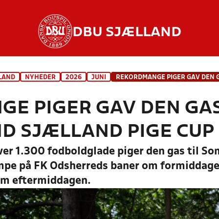
DBU SJÆLLAND
LAND
NYHEDER
2026
JUNI
E PIGER GAV DEN GAS
 SJÆLLAND PIGE CUP
ver 1.300 fodboldglade piger den gas til S
ampe på FK Odsherreds baner om formiddage
m eftermiddagen.