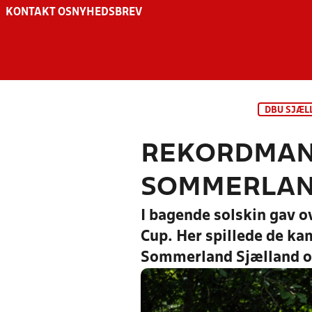
KONTAKT OS
NYHEDSBREV
DBU SJÆL
REKORDMANG
SOMMERLAND
I bagende solskin gav o
Cup. Her spillede de k
Sommerland Sjælland o