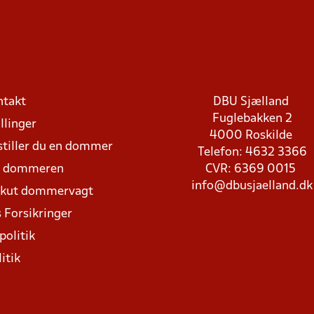
ntakt
DBU Sjælland
Fuglebakken 2
llinger
4000 Roskilde
stiller du en dommer
Telefon: 4632 3366
d dommeren
CVR: 6369 0015
info@dbusjaelland.dk
Akut dommervagt
 Forsikringer
politik
itik