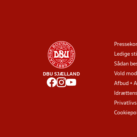
Presseko
Ledige sti
Sådan be
Vold mo
DBU SJÆLLAND
Afbud + 
Idrættens
Privatlivs
Cookiepol