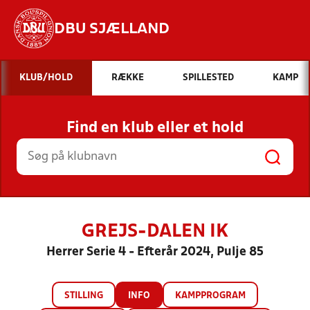
DBU SJÆLLAND
Hvad vil du søge efter?
KLUB/HOLD
RÆKKE
SPILLESTED
KAMP
INDHOLD OG NYHEDER
Find en klub eller et hold
STILLINGER, RESULTATER, KLUBBER OG
HOLD
GREJS-DALEN IK
Herrer Serie 4 - Efterår 2024, Pulje 85
STILLING
INFO
KAMPPROGRAM