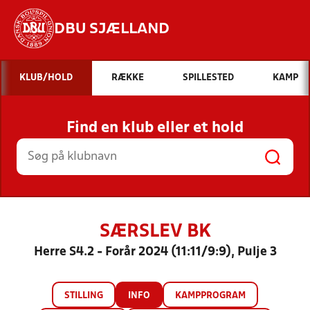
DBU SJÆLLAND
Hvad vil du søge efter?
KLUB/HOLD
RÆKKE
SPILLESTED
KAMP
INDHOLD OG NYHEDER
Find en klub eller et hold
STILLINGER, RESULTATER, KLUBBER OG
HOLD
SÆRSLEV BK
Herre S4.2 - Forår 2024 (11:11/9:9), Pulje 3
STILLING
INFO
KAMPPROGRAM