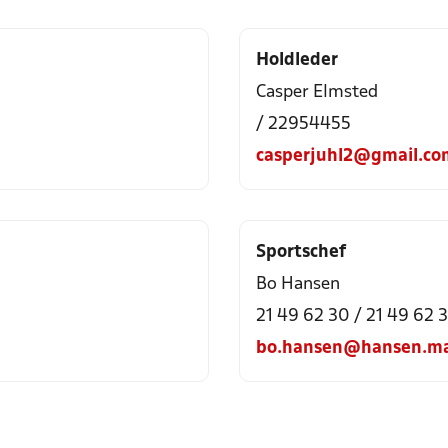
Holdleder
Casper Elmsted
/ 22954455
casperjuhl2@gmail.co
Sportschef
Bo Hansen
21 49 62 30 / 21 49 62 
bo.hansen@hansen.ma