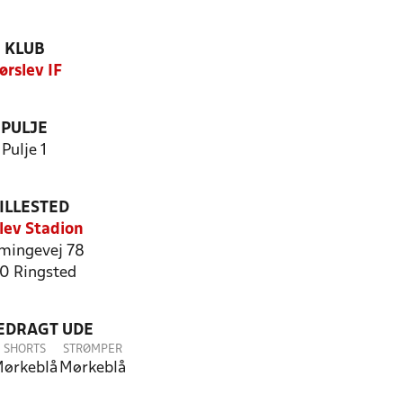
KLUB
ørslev IF
PULJE
Pulje 1
ILLESTED
lev Stadion
mingevej 78
0 Ringsted
LEDRAGT UDE
SHORTS
STRØMPER
ørkeblå
Mørkeblå