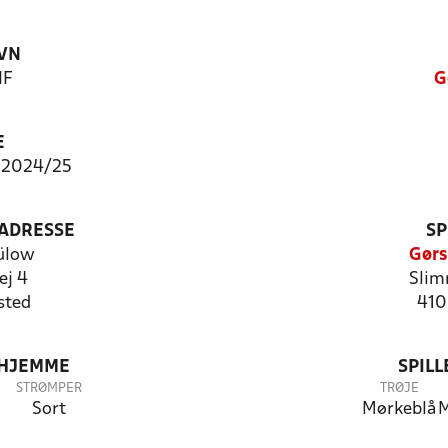
VN
IF
G
E
 2024/25
ADRESSE
SP
ülow
Gørs
ej 4
Slim
sted
410
 HJEMME
SPIL
STRØMPER
TRØJE
Sort
Mørkeblå
M