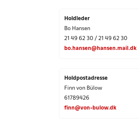
Holdleder
Bo Hansen
21 49 62 30 / 21 49 62 30
bo.hansen@hansen.mail.dk
Holdpostadresse
Finn von Bülow
61789426
finn@von-bulow.dk