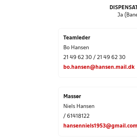
DISPENSA
Ja (Ban
Teamleder
Bo Hansen
21 49 62 30 / 21 49 62 30
bo.hansen@hansen.mail.dk
Massør
Niels Hansen
/ 61418122
hansenniels1953@gmail.co