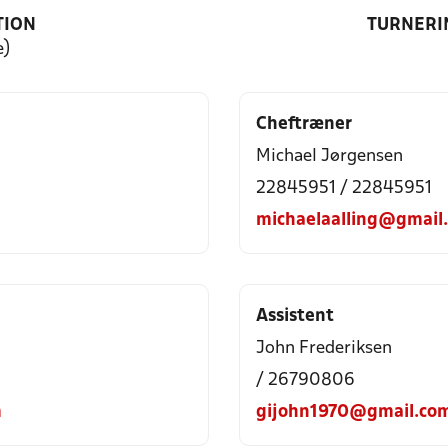
TION
TURNERI
e)
Cheftræner
Michael Jørgensen
22845951 / 22845951
michaelaalling@gmail
Assistent
John Frederiksen
/ 26790806
m
gijohn1970@gmail.co