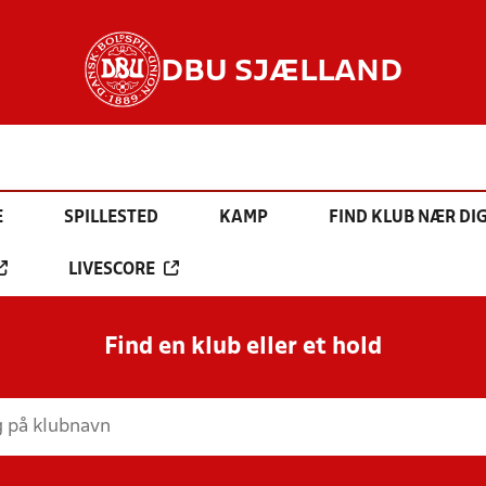
DBU SJÆLLAND
E
SPILLESTED
KAMP
FIND KLUB NÆR DI
LIVESCORE
Find en klub eller et hold