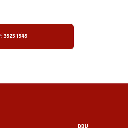
f:
3525 1545
DBU