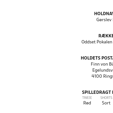
HOLDNA
Gørslev 
RÆKK
Oddset Pokalen
HOLDETS POST
Finn von B
Egelundsv
4100 Ring
SPILLEDRAGT
TRØJE
SHORTS
Rød
Sort