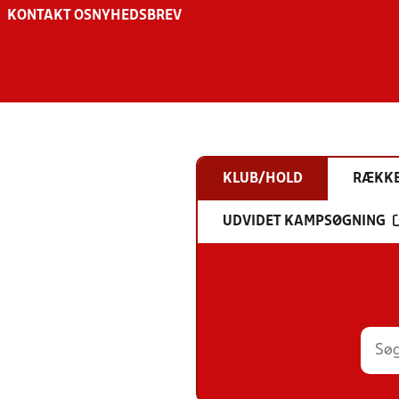
KONTAKT OS
NYHEDSBREV
KLUB/HOLD
RÆKK
UDVIDET KAMPSØGNING