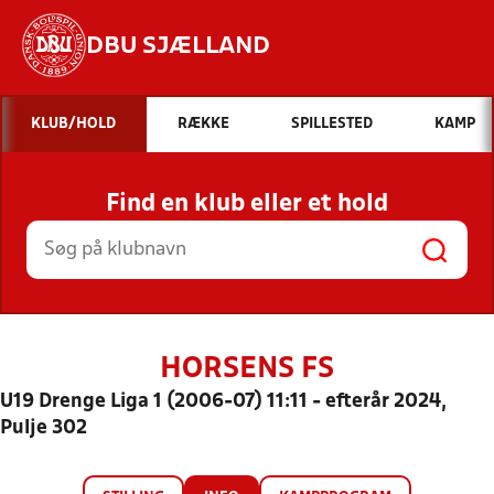
DBU SJÆLLAND
Hvad vil du søge efter?
KLUB/HOLD
RÆKKE
SPILLESTED
KAMP
INDHOLD OG NYHEDER
Find en klub eller et hold
STILLINGER, RESULTATER, KLUBBER OG
HOLD
HORSENS FS
U19 Drenge Liga 1 (2006-07) 11:11 - efterår 2024,
Pulje 302