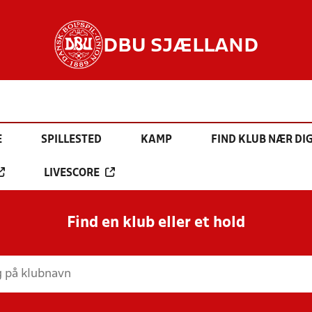
DBU SJÆLLAND
E
SPILLESTED
KAMP
FIND KLUB NÆR DI
LIVESCORE
Find en klub eller et hold