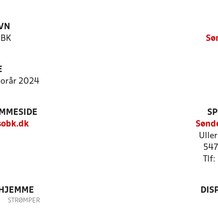
VN
 BK
Sø
E
Forår 2024
EMMESIDE
SP
obk.dk
Sønde
Ulle
547
Tlf
 HJEMME
DIS
STRØMPER