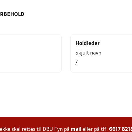
ORBEHOLD
Holdleder
Skjult navn
/
ke skal rettes til DBU Fyn på
mail
eller på tlf:
6617 821