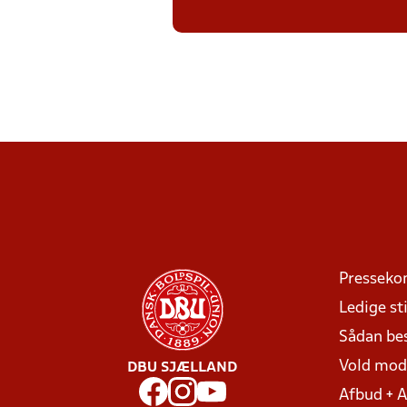
Presseko
Ledige sti
Sådan be
Vold mo
DBU SJÆLLAND
Afbud + 