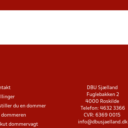
ntakt
DBU Sjælland
Fuglebakken 2
llinger
4000 Roskilde
stiller du en dommer
Telefon: 4632 3366
d dommeren
CVR: 6369 0015
info@dbusjaelland.dk
Akut dommervagt