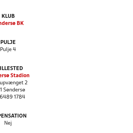
KLUB
ndersø BK
PULJE
Pulje 4
ILLESTED
rsø Stadion
rupvænget 2
1 Søndersø
: 6489 1784
PENSATION
Nej