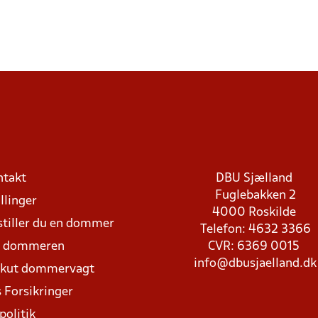
ntakt
DBU Sjælland
Fuglebakken 2
llinger
4000 Roskilde
stiller du en dommer
Telefon: 4632 3366
d dommeren
CVR: 6369 0015
info@dbusjaelland.dk
Akut dommervagt
 Forsikringer
politik