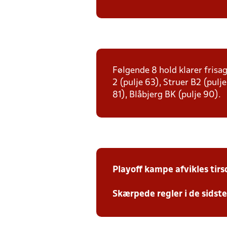
Følgende 8 hold klarer frisag
2 (pulje 63), Struer B2 (pulj
81), Blåbjerg BK (pulje 90).
Playoff kampe afvikles tir
Skærpede regler i de sidst