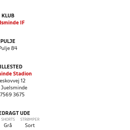
KLUB
lsminde IF
PULJE
Pulje 84
ILLESTED
inde Stadion
eskovvej 12
 Juelsminde
: 7569 3675
LEDRAGT UDE
SHORTS
STRØMPER
Grå
Sort