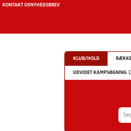
KONTAKT OS
NYHEDSBREV
KLUB/HOLD
RÆKK
UDVIDET KAMPSØGNING