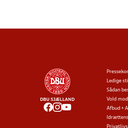
Presseko
Ledige sti
Sådan be
Vold mo
DBU SJÆLLAND
Afbud + 
Idrættens
Privatlivs