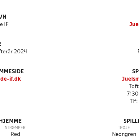
VN
e IF
Jue
E
Efterår 2024
EMMESIDE
SP
de-if.dk
Juelsm
Toft
7130
Tlf
 HJEMME
SPIL
STRØMPER
TRØJE
Rød
Neongrøn