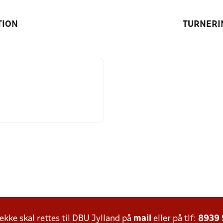
TION
TURNERI
ke skal rettes til DBU Jylland på
mail
eller på tlf:
8939