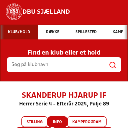
DBU SJÆLLAND
Hvad vil du søge efter?
KLUB/HOLD
RÆKKE
SPILLESTED
KAMP
INDHOLD OG NYHEDER
Find en klub eller et hold
STILLINGER, RESULTATER, KLUBBER OG
HOLD
SKANDERUP HJARUP IF
Herrer Serie 4 - Efterår 2024, Pulje 89
STILLING
INFO
KAMPPROGRAM