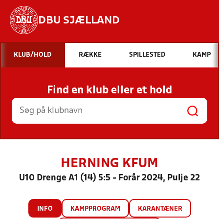
DBU SJÆLLAND
Hvad vil du søge efter?
KLUB/HOLD
RÆKKE
SPILLESTED
KAMP
INDHOLD OG NYHEDER
Find en klub eller et hold
STILLINGER, RESULTATER, KLUBBER OG
HOLD
HERNING KFUM
U10 Drenge A1 (14) 5:5 - Forår 2024, Pulje 22
INFO
KAMPPROGRAM
KARANTÆNER