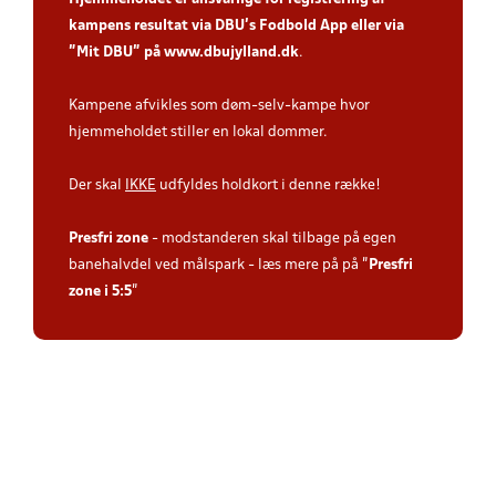
kampens resultat via DBU’s Fodbold App
eller via
”Mit DBU” på
www.dbujylland.dk
.
Kampene afvikles som døm-selv-kampe hvor
hjemmeholdet stiller en lokal dommer.
Der skal
IKKE
udfyldes holdkort i denne række!
Presfri zone
- modstanderen skal tilbage på egen
banehalvdel ved målspark - læs mere på på "
Presfri
zone i 5:5
"