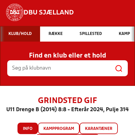
DBU SJÆLLAND
Hvad vil du søge efter?
KLUB/HOLD
RÆKKE
SPILLESTED
KAMP
INDHOLD OG NYHEDER
Find en klub eller et hold
STILLINGER, RESULTATER, KLUBBER OG
HOLD
GRINDSTED GIF
U11 Drenge B (2014) 8:8 - Efterår 2024, Pulje 314
INFO
KAMPPROGRAM
KARANTÆNER