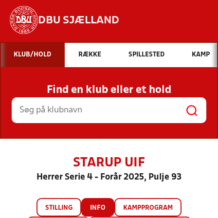
DBU SJÆLLAND
Hvad vil du søge efter?
KLUB/HOLD
RÆKKE
SPILLESTED
KAMP
INDHOLD OG NYHEDER
Find en klub eller et hold
STILLINGER, RESULTATER, KLUBBER OG
HOLD
STARUP UIF
Herrer Serie 4 - Forår 2025, Pulje 93
STILLING
INFO
KAMPPROGRAM