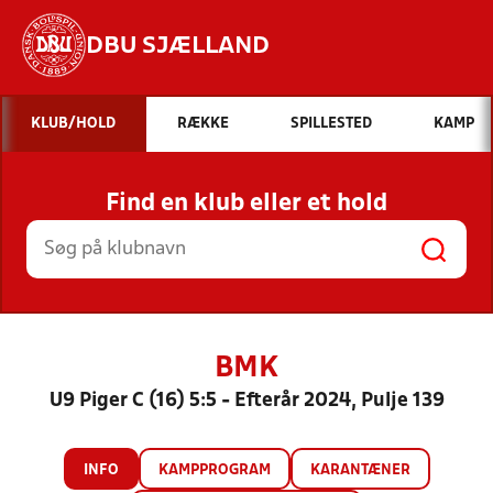
DBU SJÆLLAND
Hvad vil du søge efter?
KLUB/HOLD
RÆKKE
SPILLESTED
KAMP
INDHOLD OG NYHEDER
Find en klub eller et hold
STILLINGER, RESULTATER, KLUBBER OG
HOLD
BMK
U9 Piger C (16) 5:5 - Efterår 2024, Pulje 139
INFO
KAMPPROGRAM
KARANTÆNER