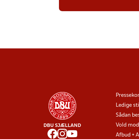
Presseko
Ledige sti
Sådan be
Vold mo
DBU SJÆLLAND
Afbud + 