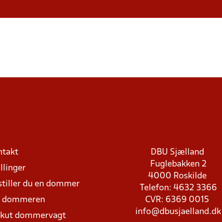
ntakt
DBU Sjælland
Fuglebakken 2
llinger
4000 Roskilde
stiller du en dommer
Telefon: 4632 3366
d dommeren
CVR: 6369 0015
info@dbusjaelland.dk
Akut dommervagt