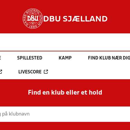
DBU SJÆLLAND
E
SPILLESTED
KAMP
FIND KLUB NÆR DI
LIVESCORE
Find en klub eller et hold