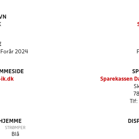
VN
K
E
- Forår 2024
P
EMMESIDE
SP
ik.dk
Sparekassen D
Sk
78
Tlf
 HJEMME
DIS
STRØMPER
Blå