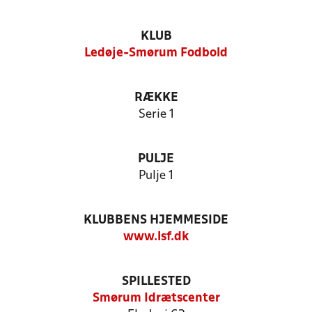
KLUB
Ledøje-Smørum Fodbold
RÆKKE
Serie 1
PULJE
Pulje 1
KLUBBENS HJEMMESIDE
www.lsf.dk
SPILLESTED
Smørum Idrætscenter