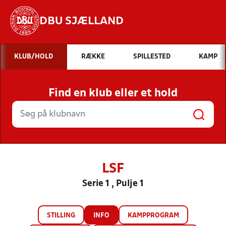
DBU SJÆLLAND
Hvad vil du søge efter?
KLUB/HOLD
RÆKKE
SPILLESTED
KAMP
INDHOLD OG NYHEDER
Find en klub eller et hold
STILLINGER, RESULTATER, KLUBBER OG
HOLD
LSF
Serie 1 , Pulje 1
STILLING
INFO
KAMPPROGRAM