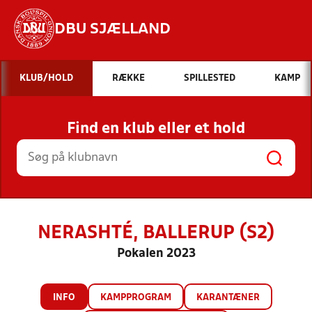
DBU SJÆLLAND
Hvad vil du søge efter?
KLUB/HOLD
RÆKKE
SPILLESTED
KAMP
INDHOLD OG NYHEDER
Find en klub eller et hold
STILLINGER, RESULTATER, KLUBBER OG
HOLD
NERASHTÉ, BALLERUP (S2)
Pokalen 2023
INFO
KAMPPROGRAM
KARANTÆNER