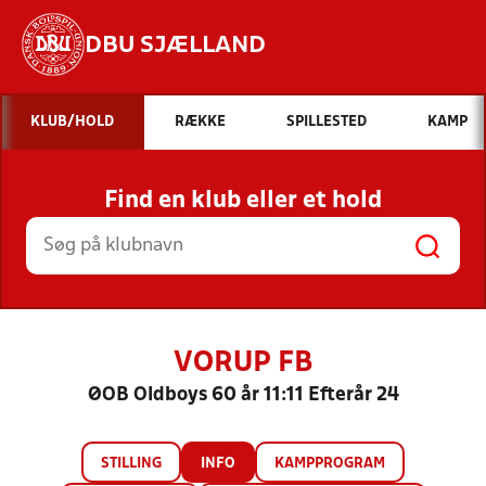
DBU SJÆLLAND
Hvad vil du søge efter?
KLUB/HOLD
RÆKKE
SPILLESTED
KAMP
INDHOLD OG NYHEDER
Find en klub eller et hold
STILLINGER, RESULTATER, KLUBBER OG
HOLD
VORUP FB
ØOB Oldboys 60 år 11:11 Efterår 24
STILLING
INFO
KAMPPROGRAM