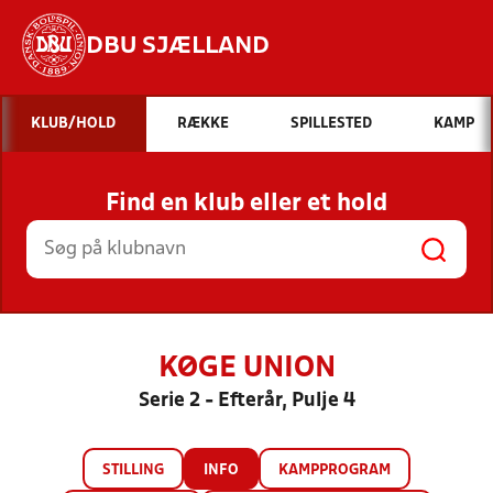
DBU SJÆLLAND
Hvad vil du søge efter?
KLUB/HOLD
RÆKKE
SPILLESTED
KAMP
INDHOLD OG NYHEDER
Find en klub eller et hold
STILLINGER, RESULTATER, KLUBBER OG
HOLD
KØGE UNION
Serie 2 - Efterår, Pulje 4
STILLING
INFO
KAMPPROGRAM